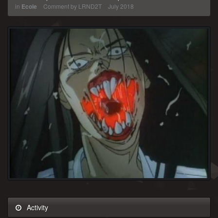
in
Ecole
Comment by
LRND2T
July 2018
Activity