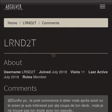
Toggl
naviga
Home
LRND2T
Comments
LRND2T
About
Username
LRND2T
Joined
July 2018
Visits
11
Last Active
July 2018
Roles
Member
Comments
@DunKo yo.. le post commence à dater mais après avoir vu
le sreen je suis intéressé par qlq coups de ton deck.. mais je
ne trouve pas ton école avec ton pseudo..