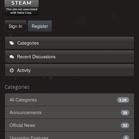
Sign In
Register
Categories
Recent Discussions
Activity
Categories
All Categories
3.2K
Announcements
39
Official News
33
Upcoming Features
5