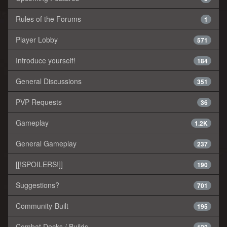
Rules of the Forums
1
Player Lobby
571
Introduce yourself!
184
General Discussions
351
PVP Requests
36
Gameplay
1.2K
General Gameplay
237
[[!SPOILERS!]]
190
Suggestions?
701
Community-Built
195
Combat Decks / Builds
122