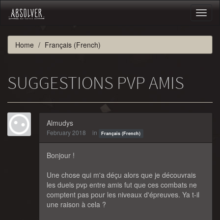
Toggl
naviga
Home
Français (French)
SUGGESTIONS PVP AMIS
Almudys
February 2018
in
Français (French)
Bonjour !
Une chose qui m'a déçu alors que je découvrais
les duels pvp entre amis fut que ces combats ne
comptent pas pour les niveaux d'épreuves. Ya t-il
une raison à cela ?