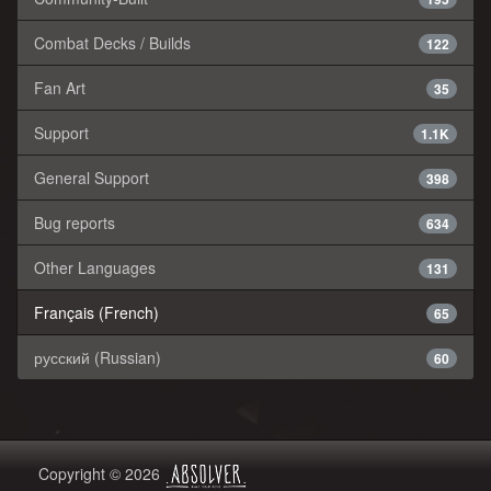
Combat Decks / Builds
122
Fan Art
35
Support
1.1K
General Support
398
Bug reports
634
Other Languages
131
Français (French)
65
русский (Russian)
60
Copyright © 2026