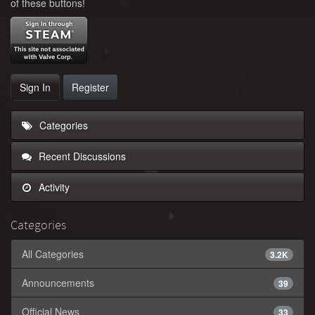
of these buttons!
Sign In
Register
Categories
Recent Discussions
Activity
Categories
All Categories
3.2K
Announcements
39
Official News
33