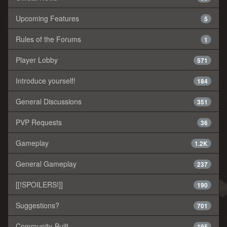
Upcoming Features
5
Rules of the Forums
1
Player Lobby
571
Introduce yourself!
184
General Discussions
351
PVP Requests
36
Gameplay
1.2K
General Gameplay
237
[[!SPOILERS!]]
190
Suggestions?
701
Community-Built
195