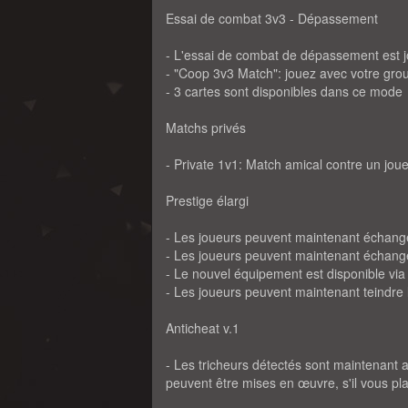
Essai de combat 3v3 - Dépassement
- L'essai de combat de dépassement est j
- "Coop 3v3 Match": jouez avec votre gro
- 3 cartes sont disponibles dans ce mode
Matchs privés
- Private 1v1: Match amical contre un jou
Prestige élargi
- Les joueurs peuvent maintenant échan
- Les joueurs peuvent maintenant échang
- Le nouvel équipement est disponible via
- Les joueurs peuvent maintenant teindre
Anticheat v.1
- Les tricheurs détectés sont maintenant
peuvent être mises en œuvre, s'il vous pla