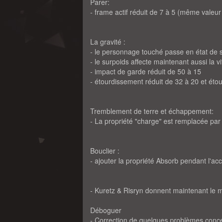
Parer:
- frame actif réduit de 7 à 5 (même valeur
La gravité :
- le personnage touché passe en état de 
- le surpoids affecte maintenant aussi la v
- impact de garde réduit de 50 à 15
- étourdissement réduit de 32 à 20 et ét
Tremblement de terre et échappement:
- La propriété "charge" est remplacée par 
Bouclier :
- ajouter la propriété Absorb pendant l'ac
- Kuretz & Risryn donnent maintenant le 
Déboguer
- Correction de quelques problèmes concer