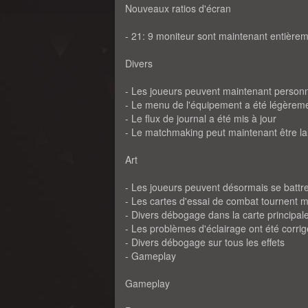
Nouveaux ratios d'écran
- 21: 9 moniteur sont maintenant entièreme
Divers
- Les joueurs peuvent maintenant person
- Le menu de l'équipement a été légèremen
- Le flux de journal a été mis à jour
- Le matchmaking peut maintenant être l
Art
- Les joueurs peuvent désormais se battre
- Les cartes d'essai de combat tournent
- Divers débogage dans la carte principale
- Les problèmes d'éclairage ont été corrigé
- Divers débogage sur tous les effets
- Gameplay
Gameplay