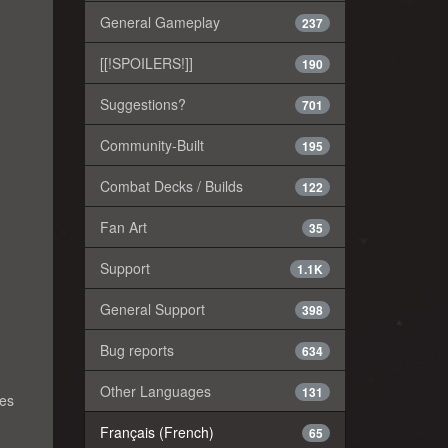
General Gameplay
237
[[!SPOILERS!]]
190
Suggestions?
701
Community-Built
195
Combat Decks / Builds
122
Fan Art
35
Support
1.1K
General Support
398
Bug reports
634
Other Languages
131
res
Français (French)
65