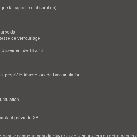
 que la capacité d'absorption)
surpoids
itesse de verrouillage
ourdissement de 18 à 12
la propriété Absorb lors de l'accumulation
cumulation
montant prévu de XP
nant le comportement du clavier et de la souris lors du défilement et d