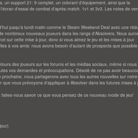
s, un support 21: 9 complet, un colorant d'équipement, ainsi que la
e l'écran d'essai de combat d'après-match. 1v1 et 3v3. Les notes de ver
urd'hui jusqu'à lundi matin comme le Steam Weekend Deal avec une réd
r de nombreux nouveaux joueurs dans les rangs d'Absolvers. Nous auro
ot sur cette mise à jour, donc si vous aimez le jeu et les mises à jour
velles à vos amis: nous avons besoin d'autant de prospects que possible
etours des joueurs sur les forums et les médias sociaux, même si nous
outes vos demandes et préoccupations. Désolé de ne pas avoir beauco
rochaine, nous partagerons avec tous les autres nouvelles sur notre
enir que nous prévoyons d'appliquer à Absolver dans les futures mises à 
et faites-nous savoir ce que vous pensez de ce nouveau mode de jeu!
jour)