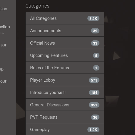
Categories
sion
All Categories
3.2K
uction
Announcements
39
ns
Official News
33
 sur
Upcoming Features
5
Rules of the Forums
1
up
Player Lobby
571
jour.
Introduce yourself!
184
General Discussions
351
PVP Requests
36
Gameplay
1.2K