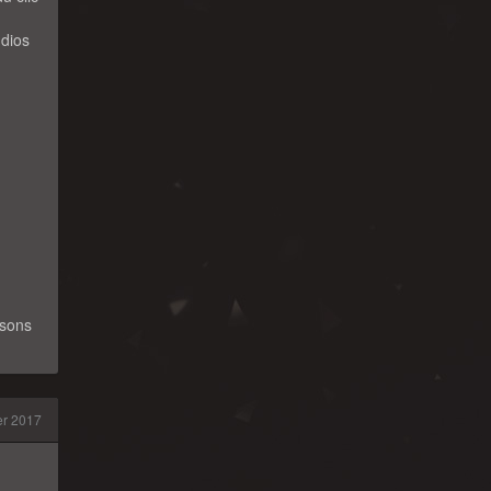
udios
usons
r 2017