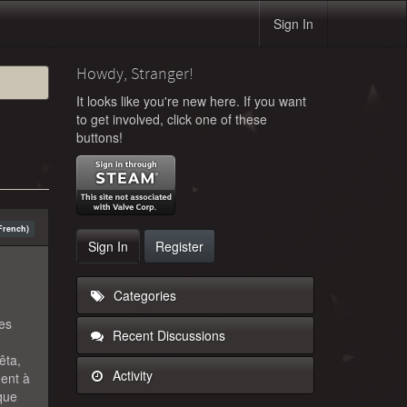
Sign In
Howdy, Stranger!
It looks like you're new here. If you want
to get involved, click one of these
buttons!
French)
Sign In
Register
Categories
es
Recent Discussions
êta,
Activity
ent à
ique