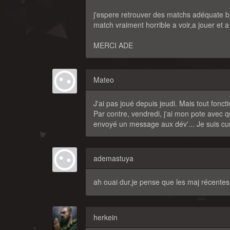
j'espere retrouver des matchs adéquate bien
match vraiment horrible a voir,a jouer et a 
MERCI ADE
Mateo
J'ai pas joué depuis jeudi. Mais tout foncti
Par contre, vendredi, j'ai mon pote avec qu
envoyé un message aux dév'... Je suis cur
ademastuya
ah ouai dur,je pense que les maj récente
herkein