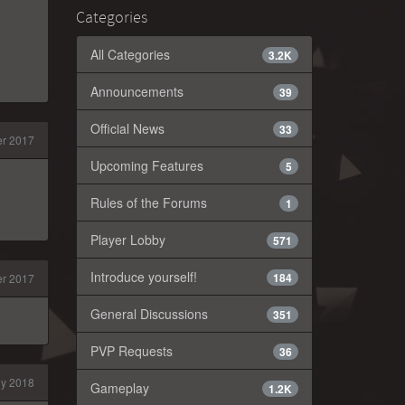
Categories
All Categories
3.2K
Announcements
39
Official News
33
er 2017
Upcoming Features
5
Rules of the Forums
1
Player Lobby
571
Introduce yourself!
184
er 2017
General Discussions
351
PVP Requests
36
ly 2018
Gameplay
1.2K