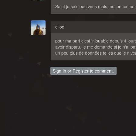
Salut je sais pas vous mais moi en ce mom
eliod
pour ma part c'est injouable depuis 4 jour
avoir disparu, je me demande si je n'ai pa
un peu plus de données telles que le nivea
Sign In
or
Register
to comment.