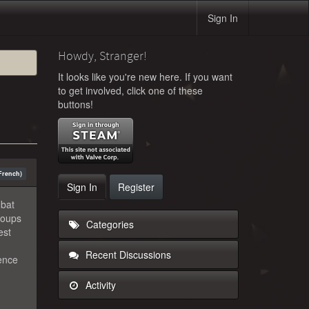
Sign In
Howdy, Stranger!
It looks like you're new here. If you want
to get involved, click one of these
buttons!
French)
Sign In
Register
mbat
coups
Categories
est
Recent Discussions
ience
Activity