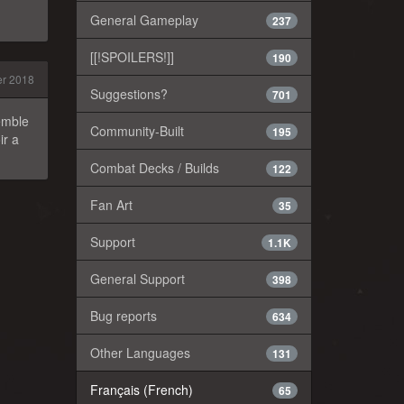
General Gameplay
237
[[!SPOILERS!]]
190
er 2018
Suggestions?
701
semble
Community-Built
195
ir a
Combat Decks / Builds
122
Fan Art
35
Support
1.1K
General Support
398
Bug reports
634
Other Languages
131
Français (French)
65