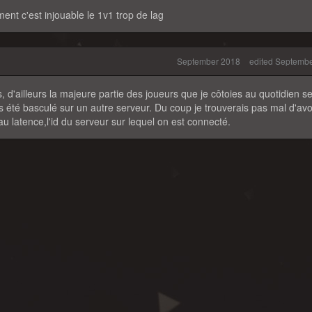
ent c'est injouable le 1v1 trop de lag
September 2018
edited Septemb
s, d'ailleurs la majeure partie des joueurs que je côtoies au quotidien 
s été basculé sur un autre serveur. Du coup je trouverais pas mal d'avo
u latence,l'id du serveur sur lequel on est connecté.