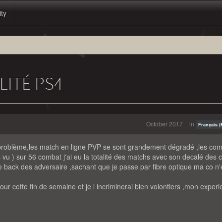
ity
LITÉ PS4
October 2017
in
Français (
n problème,les match en ligne PVP se sont grandement dégradé ,les co
s vu ) sur 56 combat j'ai eu la totalité des matchs avec son decalé des 
e back des adversaire ,sachant que je passe par fibre optique ma co n'
our cette fin de semaine et je l incriminerai bien volontiers ,mon exper